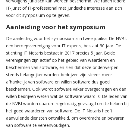
OVER ONS
vervolgens juridisch kan worden beschermd. We raden iedere
ARTIKELEN
TAXATIE VAN SOFTWARE
IT-jurist of IT-professional met juridische interesse aan zich
CONTACT / ADRES
voor dit symposium op te geven.
DESKUNDIGENONDERZOEK
HET TEAM
Aanleiding voor het symposium
ARTIFICIAL INTELLIGENCE
EXPERIENCE
ARTIKELEN
De aanleiding voor het symposium zijn twee jubilea: De NVBI,
ONDERZOEK
een beroepsvereniging voor IT experts, bestaat 30 jaar. De
SCIENTIFIC RESEARCH JOURNAL
WERKEN BIJ ICT INSTITUTE
stichting IT Notaris bestaat in 2017 precies 5 jaar. Beide
PRIVACY EN BEVEILIGING
verenigingen zijn actief op het gebied van waarderen en
beschermen van software, en zien dat deze onderwerpen
steeds belangrijker worden: bedrijven zijn steeds meer
afhankelijk van software en willen software dus goed
beschermen. Ook wordt software vaker overgedragen en dan
willen bedrijven weten wat de software waard is. De leden van
de NVBI worden daarom regelmatig gevraagd om te helpen bij
het goed waarderen van software. De IT Notaris heeft
aanvullende diensten ontwikkeld, om overdracht en bewaren
van software te vereenvoudigen.