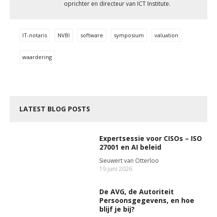
oprichter en directeur van ICT Institute.
IT-notaris
NVBI
software
symposium
valuation
waardering
LATEST BLOG POSTS
Expertsessie voor CISOs – ISO
27001 en AI beleid
Sieuwert van Otterloo
19 juni 2026
De AVG, de Autoriteit
Persoonsgegevens, en hoe
blijf je bij?