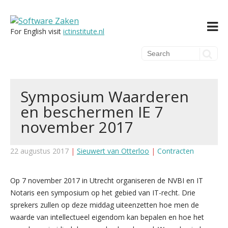
For English visit
ictinstitute.nl
AI
Symposium Waarderen
AI TEMPLATES
en beschermen IE 7
AI TRAINING
SECURITY
november 2017
ARTIKELEN
ISO 27001 EN NEN7510 ONDERSTEUNING
SECURITY VERIFIED
22 augustus 2017
|
Sieuwert van Otterloo
|
Contracten
PRIVACY
ISO 27001 TEMPLATES
AVG COMPLIANCE SCAN
Op 7 november 2017 in Utrecht organiseren de NVBI en IT
KEURMERK 7510 IN DE ZORG
AVG TEMPLATES
IT EXPERTISE
Notaris een symposium op het gebied van IT-recht. Drie
AUDITS
PRIVACY & AVG TRAINING
sprekers zullen op deze middag uiteenzetten hoe men de
ADVIES
TRAINING
waarde van intellectueel eigendom kan bepalen en hoe het
ARTIKELEN
IT DUE DILIGENCE